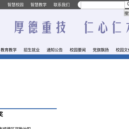
智慧校园
智慧教学
联系我们
教育教学
招生就业
通知公告
校园要闻
党旗飘扬
校园文
奖
山市顺德区郑敬诒职…