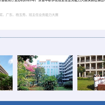
奖
、
广东
、
杨玉秀
、
班主任业务能力大赛